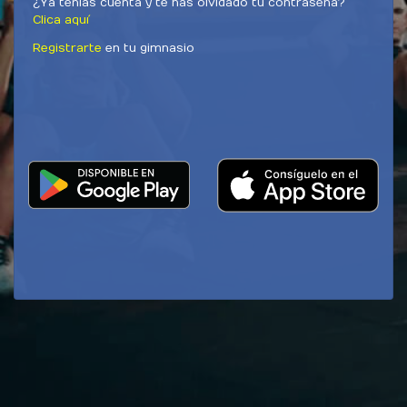
¿Ya tenias cuenta y te has olvidado tu contraseña?
Clica aquí
Registrarte
en tu gimnasio